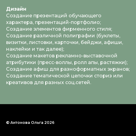
Дизайн
Создание презентаций обучающего
характера, презентаций-портфолио;
Создание элементов фирменного стиля;
Создание различной полиграфии (буклеты,
визитки, листовки, карточки, бейджи, афиши,
наклейки и так далее);
Создание макетов рекламно-выставочной
атрибутики (пресс-воллы, ролл апы, растяжки);
Создание афиш для разноформатных экранов;
Создание тематической цепочки сториз или
креативов для разных соц.сетей.
© Антонова Ольга 2026